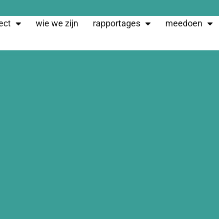
ect
wie we zijn
rapportages
meedoen