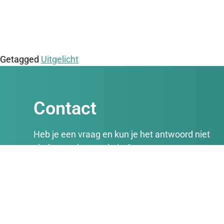
Getagged
Uitgelicht
Contact
Heb je een vraag en kun je het antwoord niet
vinden op deze website?
Neem dan contact met ons op. We reageren
doorgaans binnen 5 werkdagen.
We gebruiken jouw contactgegevens gedurend
de looptijd van het project voor het versturen va