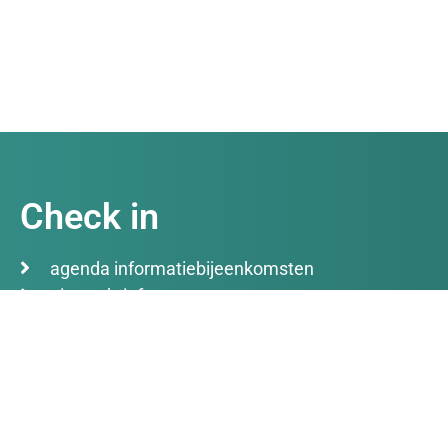
Check in
agenda informatiebijeenkomsten
nieuwsbrief
We horen graag wat je van onze plannen vindt.
Kom naar onze informatiebijeenkomsten en
abonneer je op onze nieuwsbrief. Praat mee en
e
blijf op de hoogte van het laatste nieuws.
n