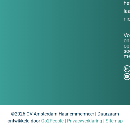
he
la
ni
Vo
on
op
so
me
©2026 OV Amsterdam Haarlemmermeer | Duurzaam
ontwikkeld door
Go2People
|
Privacyverklaring
|
Sitemap