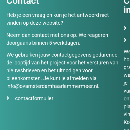
Contact
C
i
Heb je een vraag en kun je het antwoord niet
vinden op deze website?
Neem dan contact met ons op. We reageren
doorgaans binnen 5 werkdagen.
W
We gebruiken jouw contactgegevens gedurende
ho
de looptijd van het project voor het versturen van
gr
nieuwsbrieven en het uitnodigen voor
wa
bijeenkomsten. Je kunt je afmelden via
je
info@ovamsterdamhaarlemmermeer.nl.
va
contactformulier
on
pl
vin
K
na