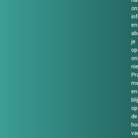
on
in
en
ab
je
op
on
ni
Pr
m
en
bli
op
de
ho
va