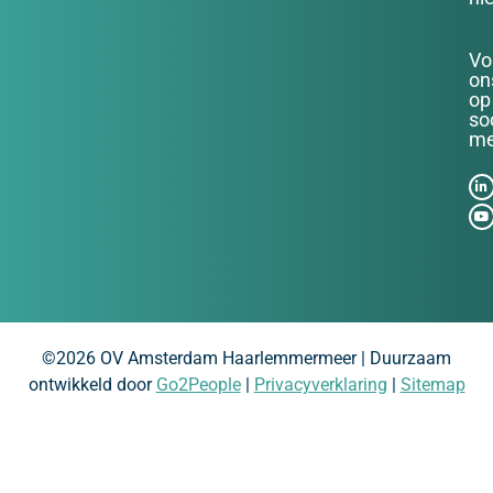
Vo
on
op
so
me
©2026 OV Amsterdam Haarlemmermeer | Duurzaam
ontwikkeld door
Go2People
|
Privacyverklaring
|
Sitemap