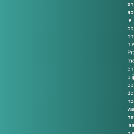
en
ab
je
op
on
ni
Pr
m
en
bli
op
de
ho
va
he
la
ni