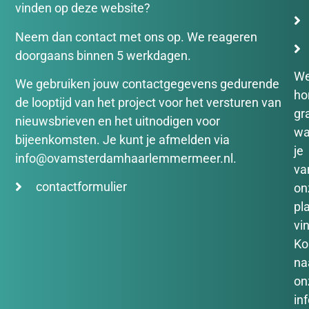
vinden op deze website?
Neem dan contact met ons op. We reageren
doorgaans binnen 5 werkdagen.
W
We gebruiken jouw contactgegevens gedurende
ho
de looptijd van het project voor het versturen van
gr
nieuwsbrieven en het uitnodigen voor
wa
bijeenkomsten. Je kunt je afmelden via
je
info@ovamsterdamhaarlemmermeer.nl.
va
contactformulier
on
pl
vin
K
na
on
in