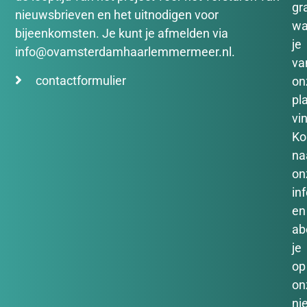
gr
nieuwsbrieven en het uitnodigen voor
wa
bijeenkomsten. Je kunt je afmelden via
je
info@ovamsterdamhaarlemmermeer.nl.
va
contactformulier
on
pl
vin
K
na
on
in
en
ab
je
op
on
ni