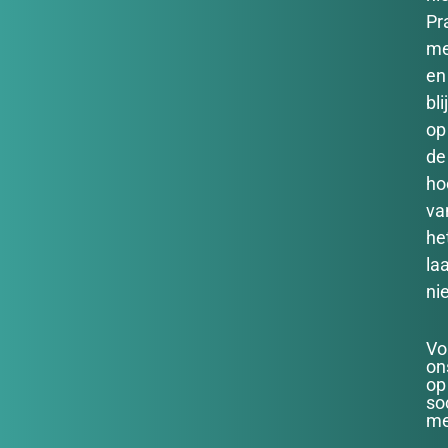
Pr
m
en
bli
op
de
ho
va
he
la
ni
Vo
on
op
so
me