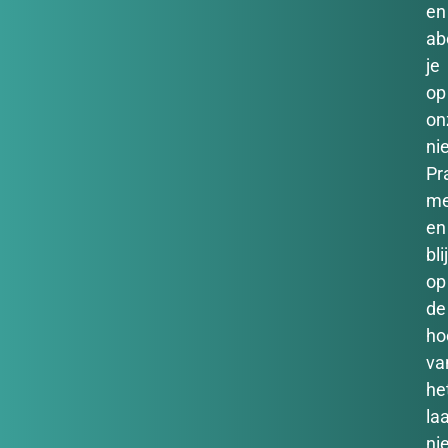
en
ab
je
op
on
ni
Pr
m
en
bli
op
de
ho
va
he
la
ni