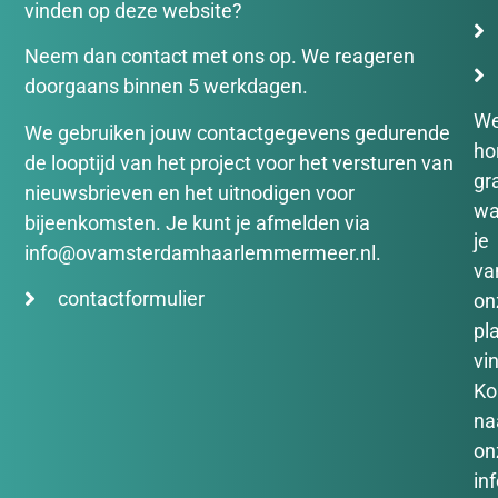
vinden op deze website?
Neem dan contact met ons op. We reageren
doorgaans binnen 5 werkdagen.
W
We gebruiken jouw contactgegevens gedurende
ho
de looptijd van het project voor het versturen van
gr
nieuwsbrieven en het uitnodigen voor
wa
bijeenkomsten. Je kunt je afmelden via
je
info@ovamsterdamhaarlemmermeer.nl.
va
contactformulier
on
pl
vin
K
na
on
in