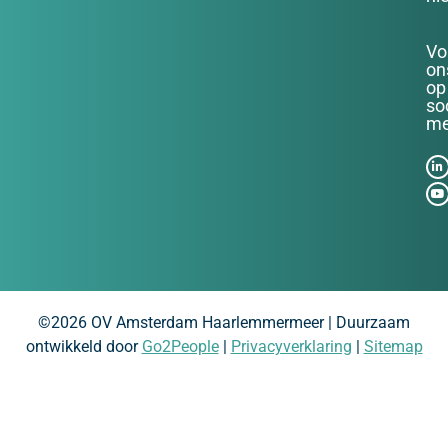
Vo
on
op
so
me
©2026 OV Amsterdam Haarlemmermeer | Duurzaam
ontwikkeld door
Go2People
|
Privacyverklaring
|
Sitemap