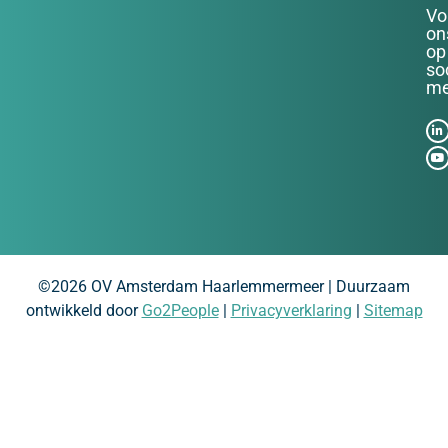
Vo
on
op
so
me
©2026 OV Amsterdam Haarlemmermeer | Duurzaam
ontwikkeld door
Go2People
|
Privacyverklaring
|
Sitemap