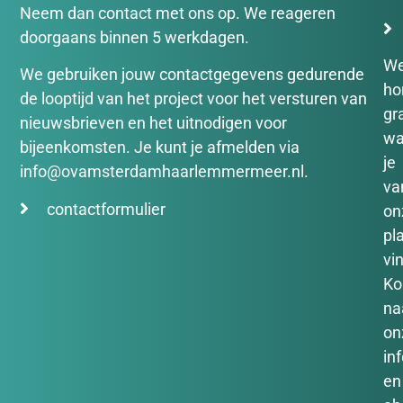
Neem dan contact met ons op. We reageren
doorgaans binnen 5 werkdagen.
W
We gebruiken jouw contactgegevens gedurende
ho
de looptijd van het project voor het versturen van
gr
nieuwsbrieven en het uitnodigen voor
wa
bijeenkomsten. Je kunt je afmelden via
je
info@ovamsterdamhaarlemmermeer.nl.
va
contactformulier
on
pl
vin
K
na
on
in
en