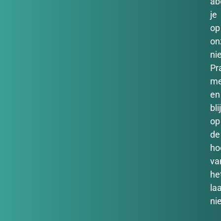
ab
je
op
on
ni
Pr
m
en
bli
op
de
ho
va
he
la
ni