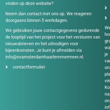
vinden op deze website?
Neem dan contact met ons op. We reageren
doorgaans binnen 5 werkdagen.
W
We gebruiken jouw contactgegevens gedurende
ho
de looptijd van het project voor het versturen van
gr
nieuwsbrieven en het uitnodigen voor
wa
bijeenkomsten. Je kunt je afmelden via
je
info@ovamsterdamhaarlemmermeer.nl.
va
contactformulier
on
pl
vin
K
na
on
in