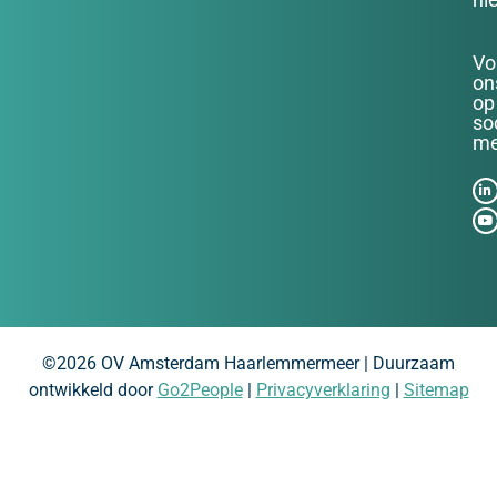
Vo
on
op
so
me
©2026 OV Amsterdam Haarlemmermeer | Duurzaam
ontwikkeld door
Go2People
|
Privacyverklaring
|
Sitemap