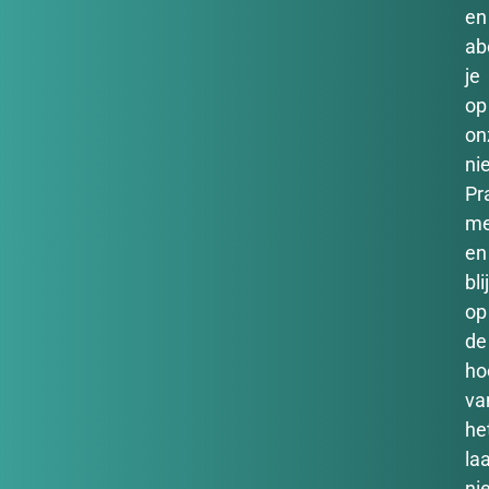
en
ab
je
op
on
ni
Pr
m
en
bli
op
de
ho
va
he
la
ni